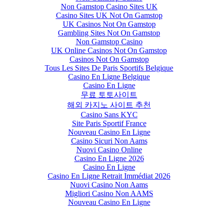
Non Gamstop Casino Sites UK
Casino Sites UK Not On Gamstop
UK Casinos Not On Gamstop
Gambling Sites Not On Gamstop
Non Gamstop Casino
UK Online Casinos Not On Gamstop
Casinos Not On Gamstop
Tous Les Sites De Paris Sportifs Belgique
Casino En Ligne Belgique
Casino En Ligne
무료 토토사이트
해외 카지노 사이트 추천
Casino Sans KYC
Site Paris Sportif France
Nouveau Casino En Ligne
Casino Sicuri Non Aams
Nuovi Casino Online
Casino En Ligne 2026
Casino En Ligne
Casino En Ligne Retrait Immédiat 2026
Nuovi Casino Non Aams
Migliori Casino Non AAMS
Nouveau Casino En Ligne