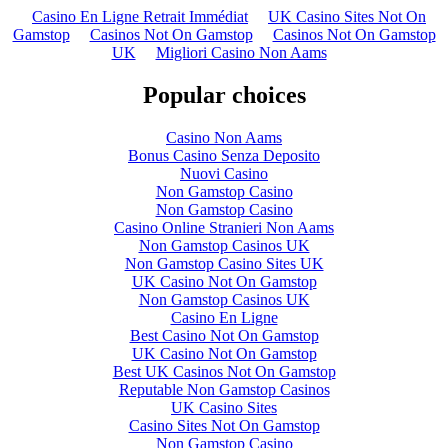
Casino En Ligne Retrait Immédiat
UK Casino Sites Not On
Gamstop
Casinos Not On Gamstop
Casinos Not On Gamstop
UK
Migliori Casino Non Aams
Popular choices
Casino Non Aams
Bonus Casino Senza Deposito
Nuovi Casino
Non Gamstop Casino
Non Gamstop Casino
Casino Online Stranieri Non Aams
Non Gamstop Casinos UK
Non Gamstop Casino Sites UK
UK Casino Not On Gamstop
Non Gamstop Casinos UK
Casino En Ligne
Best Casino Not On Gamstop
UK Casino Not On Gamstop
Best UK Casinos Not On Gamstop
Reputable Non Gamstop Casinos
UK Casino Sites
Casino Sites Not On Gamstop
Non Gamstop Casino