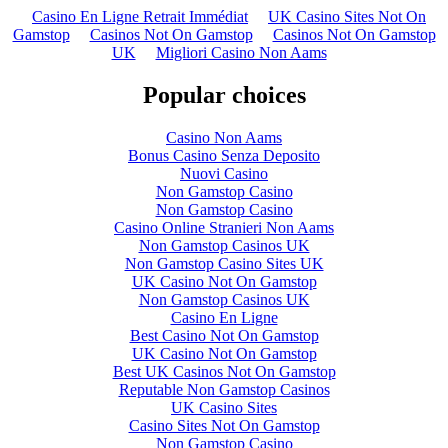
Casino En Ligne Retrait Immédiat
UK Casino Sites Not On
Gamstop
Casinos Not On Gamstop
Casinos Not On Gamstop
UK
Migliori Casino Non Aams
Popular choices
Casino Non Aams
Bonus Casino Senza Deposito
Nuovi Casino
Non Gamstop Casino
Non Gamstop Casino
Casino Online Stranieri Non Aams
Non Gamstop Casinos UK
Non Gamstop Casino Sites UK
UK Casino Not On Gamstop
Non Gamstop Casinos UK
Casino En Ligne
Best Casino Not On Gamstop
UK Casino Not On Gamstop
Best UK Casinos Not On Gamstop
Reputable Non Gamstop Casinos
UK Casino Sites
Casino Sites Not On Gamstop
Non Gamstop Casino